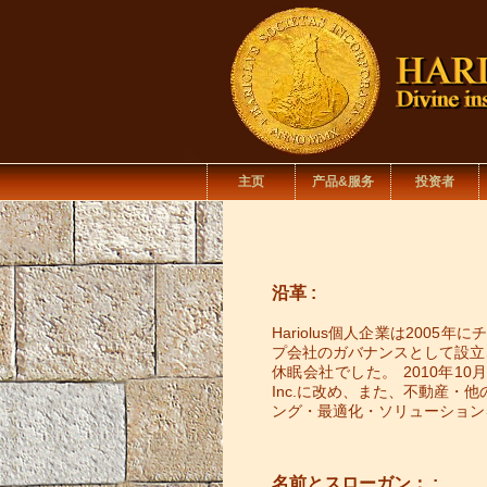
主页
产品&服务
投资者
沿革 :
Hariolus個人企業は200
プ会社のガバナンスとして設立さ
休眠会社でした。 2010年10月、Ha
Inc.に改め、また、不動産
ング・最適化・ソリューション
名前とスローガン： :