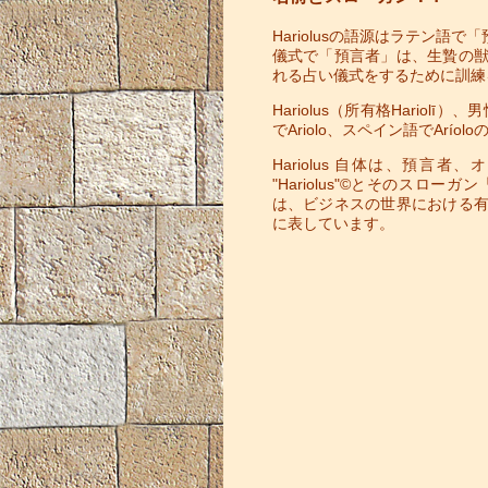
Hariolusの語源はラテン
儀式で「預言者」は、生贄の
れる占い儀式をするために訓練
Hariolus（所有格Hariol
でAriolo、スペイン語でAr
Hariolus 自体は、預
"Hariolus"©とそのス
は、ビジネスの世界における
に表しています。