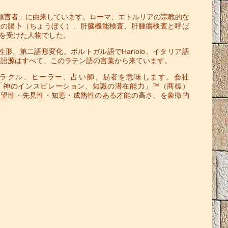
語で「預言者」に由来しています。ローマ、エトルリアの宗教的な
獣の腸卜（ちょうぼく）、肝臓機能検査、肝腫瘍検査と呼ば
を受けた人物でした。
ī）、男性形、第二語形変化。ポルトガル語でHaríolo、イタリア語
íoloの語源はすべて、このラテン語の言葉から来ています。
言者、オラクル、ヒーラー、占い師、易者を意味します。会社
ローガン「神のインスピレーション、知識の潜在能力」™（商標）
有望性・先見性・知恵・成熟性のある才能の高さ、を象徴的