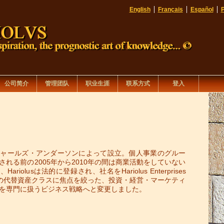
English
Français
Español
公司简介
管理团队
职业生涯
联系方式
登入
5年にチャールズ・アンダーソンによって設立。個人事業のグルー
れる前の2005年から2010年の間は商業活動をしていない
riolusは法的に登録され、社名をHariolus Enterprises
・他の代替資産クラスに焦点を絞った、投資・経営・マーケティ
を専門に扱うビジネス戦略へと変更しました。